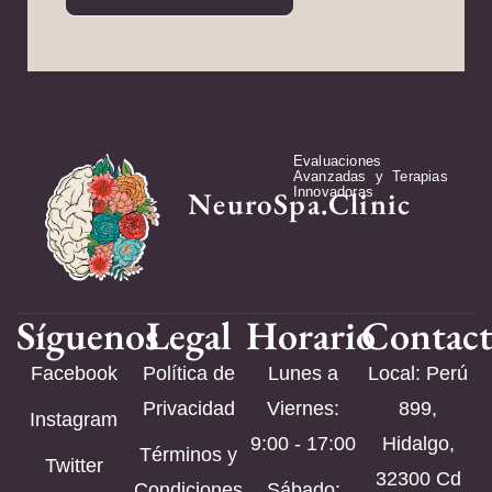
Evaluaciones
Avanzadas y Terapias
Innovadoras
NeuroSpa.Clinic
Síguenos
Legal
Horario
Contac
Facebook
Política de
Lunes a
Local: Perú
Privacidad
Viernes:
899,
Instagram
9:00 - 17:00
Hidalgo,
Términos y
Twitter
32300 Cd
Condiciones
Sábado: