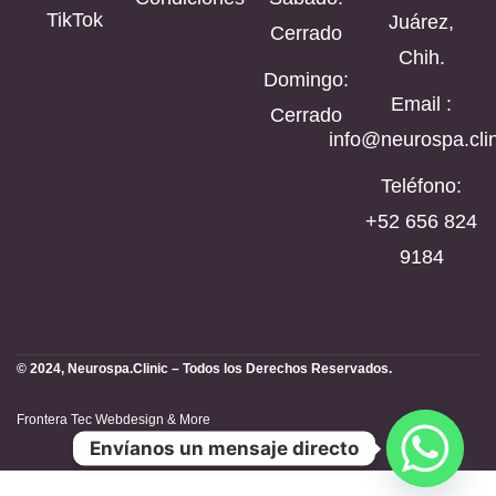
TikTok
Juárez,
Cerrado
Chih.
Domingo:
Email :
Cerrado
info@neurospa.clin
Teléfono:
‪+52 656 824
9184‬
© 2024, Neurospa.Clinic – Todos los Derechos Reservados.
Frontera Tec Webdesign & More
Envíanos un mensaje directo