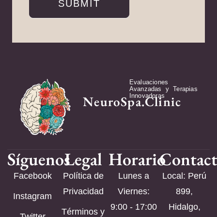
SUBMIT
Evaluaciones
Avanzadas y Terapias
Innovadoras
NeuroSpa.Clinic
Síguenos
Legal
Horario
Contac
Facebook
Política de
Lunes a
Local: Perú
Privacidad
Viernes:
899,
Instagram
9:00 - 17:00
Hidalgo,
Términos y
Twitter