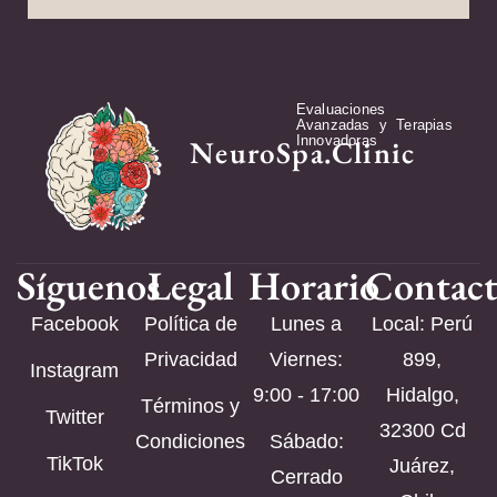
Evaluaciones
Avanzadas y Terapias
Innovadoras
NeuroSpa.Clinic
Síguenos
Legal
Horario
Contac
Facebook
Política de
Lunes a
Local: Perú
Privacidad
Viernes:
899,
Instagram
9:00 - 17:00
Hidalgo,
Términos y
Twitter
32300 Cd
Condiciones
Sábado:
TikTok
Juárez,
Cerrado