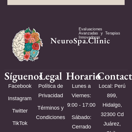
Evaluaciones
Avanzadas y Terapias
Innovadoras
NeuroSpa.Clinic
Síguenos
Legal
Horario
Contac
Facebook
Política de
Lunes a
Local: Perú
Privacidad
Viernes:
899,
Instagram
9:00 - 17:00
Hidalgo,
Términos y
Twitter
32300 Cd
Condiciones
Sábado:
TikTok
Juárez,
Cerrado