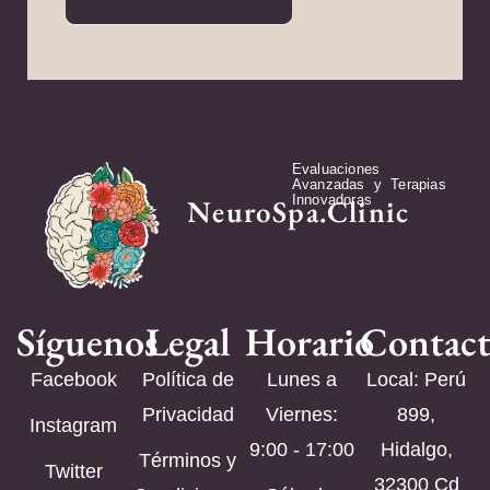
Evaluaciones
Avanzadas y Terapias
Innovadoras
NeuroSpa.Clinic
Síguenos
Legal
Horario
Contac
Facebook
Política de
Lunes a
Local: Perú
Privacidad
Viernes:
899,
Instagram
9:00 - 17:00
Hidalgo,
Términos y
Twitter
32300 Cd