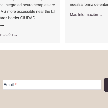
nuestra forma de enten
and integrated neurotherapies are
MS more accessible near the El
Más Información →
árez border CIUDAD
..
ormación →
More
Email
*
Information