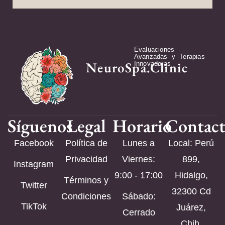
Evaluaciones
Avanzadas y Terapias
NeuroSpa.Clinic
Innovadoras
Síguenos
Legal
Horario
Contac
Facebook
Política de
Lunes a
Local: Perú
Privacidad
Viernes:
899,
Instagram
9:00 - 17:00
Hidalgo,
Términos y
Twitter
32300 Cd
Condiciones
Sábado:
TikTok
Juárez,
Cerrado
Chih.