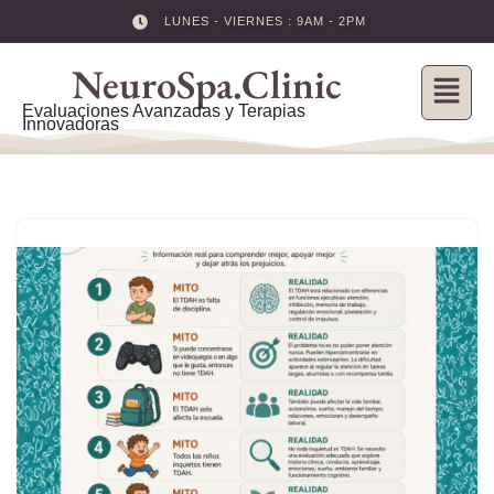
LUNES - VIERNES : 9AM - 2PM
Skip
NeuroSpa.Clinic
to
content
Evaluaciones Avanzadas y Terapias
Innovadoras