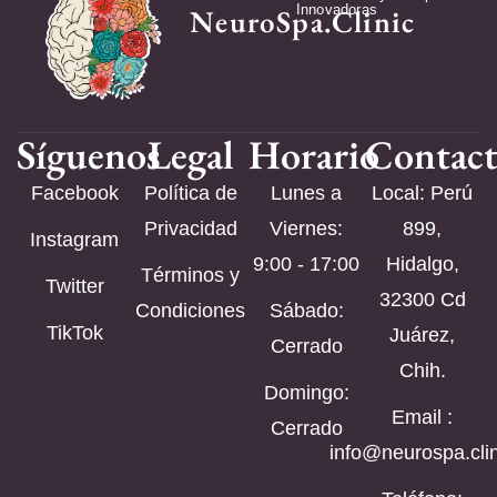
Innovadoras
NeuroSpa.Clinic
Síguenos
Legal
Horario
Contac
Facebook
Política de
Lunes a
Local: Perú
Privacidad
Viernes:
899,
Instagram
9:00 - 17:00
Hidalgo,
Términos y
Twitter
32300 Cd
Condiciones
Sábado:
TikTok
Juárez,
Cerrado
Chih.
Domingo:
Email :
Cerrado
info@neurospa.clin