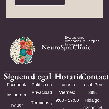
Evaluaciones
Avanzadas y Terapias
Innovadoras
NeuroSpa.Clinic
Síguenos
Legal
Horario
Contac
Facebook
Política de
Lunes a
Local: Perú
Privacidad
Viernes:
899,
Instagram
9:00 - 17:00
Hidalgo,
Términos y
Twitter
32300 Cd