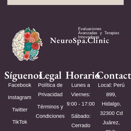
Evaluaciones
Avanzadas y Terapias
Innovadoras
NeuroSpa.Clinic
Síguenos
Legal
Horario
Contac
Facebook
Política de
Lunes a
Local: Perú
Privacidad
Viernes:
899,
Instagram
9:00 - 17:00
Hidalgo,
Términos y
Twitter
32300 Cd
Condiciones
Sábado:
TikTok
Juárez,
Cerrado