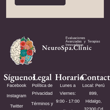
Evaluaciones
Avanzadas y Terapias
Innovadoras
NeuroSpa.Clinic
Síguenos
Legal
Horario
Contac
Facebook
Política de
Lunes a
Local: Perú
Privacidad
Viernes:
899,
Instagram
9:00 - 17:00
Hidalgo,
Términos y
Twitter
32300 Cd