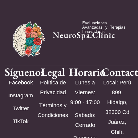
Evaluaciones
Avanzadas y Terapias
Innovadoras
NeuroSpa.Clinic
Síguenos
Legal
Horario
Contac
Facebook
Política de
Lunes a
Local: Perú
Privacidad
Viernes:
899,
Instagram
9:00 - 17:00
Hidalgo,
Términos y
Twitter
32300 Cd
Condiciones
Sábado:
TikTok
Juárez,
Cerrado
Chih.