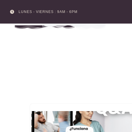
LUNES - VIERNES : 9AM - 6PM
Skip
to
content