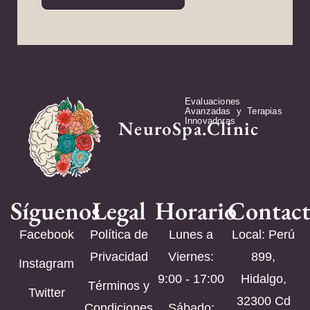
Evaluaciones
Avanzadas y Terapias
Innovadoras
NeuroSpa.Clinic
Síguenos
Legal
Horario
Contac
Facebook
Política de
Lunes a
Local: Perú
Privacidad
Viernes:
899,
Instagram
9:00 - 17:00
Hidalgo,
Términos y
Twitter
32300 Cd
Condiciones
Sábado: