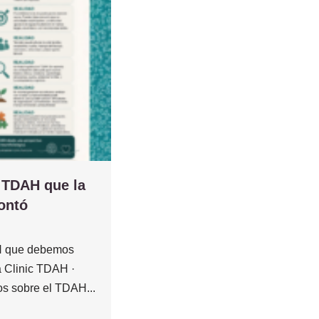
l TDAH que la
ontó
AH que debemos
a Clinic TDAH ·
os sobre el TDAH...