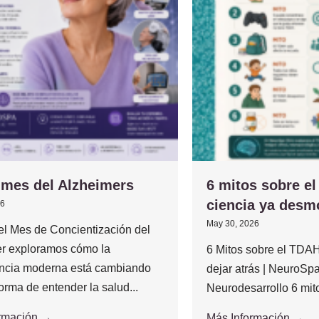
 mes del Alzheimers
6 mitos sobre e
ciencia ya desm
26
May 30, 2026
el Mes de Concientización del
r exploramos cómo la
6 Mitos sobre el TD
ncia moderna está cambiando
dejar atrás | NeuroSp
orma de entender la salud...
Neurodesarrollo 6 mit
ormación →
Más Información →