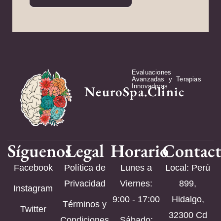
Evaluaciones
Avanzadas y Terapias
Innovadoras
NeuroSpa.Clinic
Síguenos
Legal
Horario
Contac
Facebook
Política de
Lunes a
Local: Perú
Privacidad
Viernes:
899,
Instagram
9:00 - 17:00
Hidalgo,
Términos y
Twitter
32300 Cd
Condiciones
Sábado: