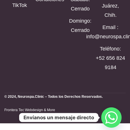
TikTok
Juárez,
Cerrado
Chih.
Domingo:
Email :
Cerrado
info@neurospa.clin
Teléfono:
‪+52 656 824
9184‬
© 2024, Neurospa.Clinic – Todos los Derechos Reservados.
Frontera Tec Webdesign & More
Envíanos un mensaje directo