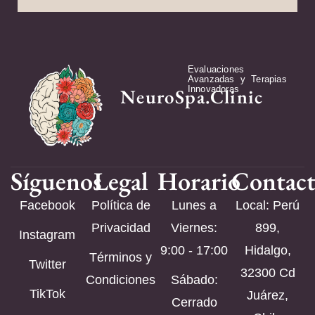
Evaluaciones
Avanzadas y Terapias
Innovadoras
NeuroSpa.Clinic
Síguenos
Legal
Horario
Contac
Facebook
Política de
Lunes a
Local: Perú
Privacidad
Viernes:
899,
Instagram
9:00 - 17:00
Hidalgo,
Términos y
Twitter
32300 Cd
Condiciones
Sábado:
TikTok
Juárez,
Cerrado