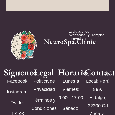
Evaluaciones
Avanzadas y Terapias
Innovadoras
NeuroSpa.Clinic
Síguenos
Legal
Horario
Contac
Facebook
Política de
Lunes a
Local: Perú
Privacidad
Viernes:
899,
Instagram
9:00 - 17:00
Hidalgo,
Términos y
Twitter
32300 Cd
Condiciones
Sábado:
TikTok
Juárez,