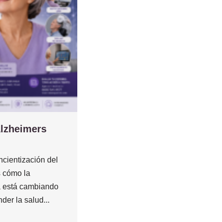
Alzheimers
cientización del
 cómo la
 está cambiando
der la salud...