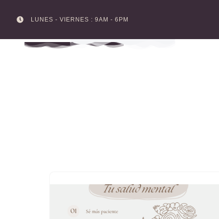
LUNES - VIERNES : 9AM - 6PM
Skip
to
content