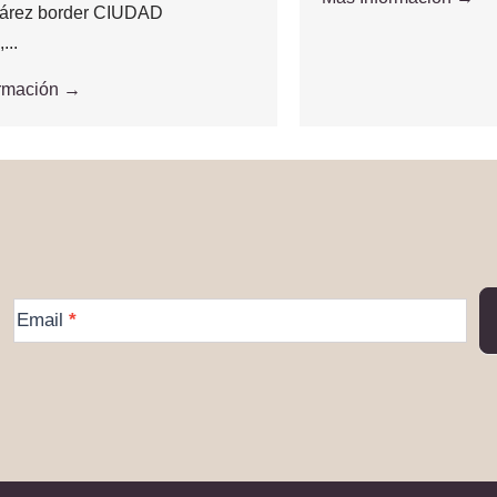
árez border CIUDAD
..
ormación →
More
Email
*
Information