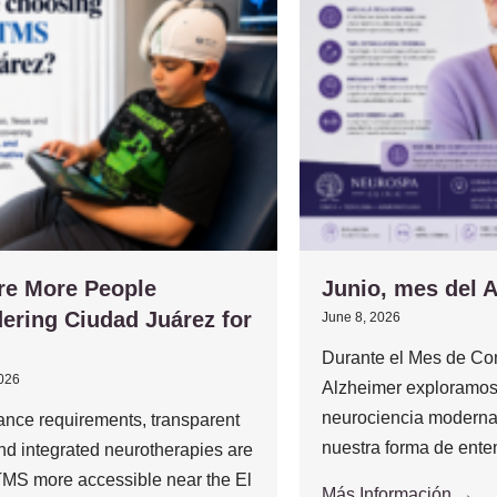
re More People
Junio, mes del 
ering Ciudad Juárez for
June 8, 2026
Durante el Mes de Con
2026
Alzheimer exploramos
neurociencia moderna
ance requirements, transparent
nuestra forma de enten
and integrated neurotherapies are
MS more accessible near the El
Más Información →