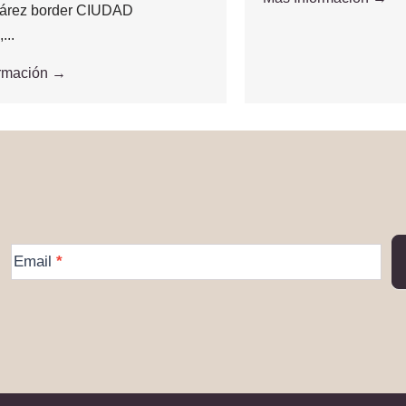
árez border CIUDAD
..
ormación →
More
Email
*
Information