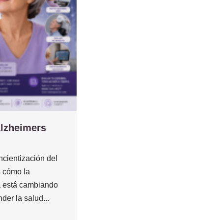
Alzheimers
cientización del
 cómo la
 está cambiando
der la salud...