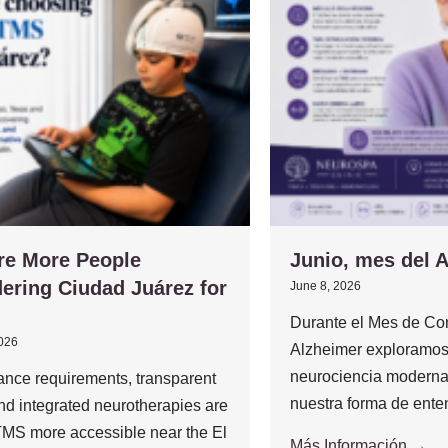
re More People
Junio, mes del 
ering Ciudad Juárez for
June 8, 2026
Durante el Mes de Con
2026
Alzheimer exploramos
neurociencia moderna
ance requirements, transparent
nuestra forma de enten
and integrated neurotherapies are
MS more accessible near the El
Más Información →