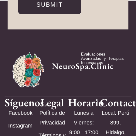
SUBMIT
Evaluaciones
Avanzadas y Terapias
Innovadoras
NeuroSpa.Clinic
Síguenos
Legal
Horario
Contac
Facebook
Política de
Lunes a
Local: Perú
Privacidad
Viernes:
899,
Instagram
9:00 - 17:00
Hidalgo,
Términos y