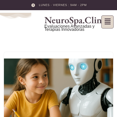
LUNES - VIERNES : 9AM - 2PM
Skip
NeuroSpa.Clinic
to
content
Evaluaciones Avanzadas y
Terapias Innovadoras