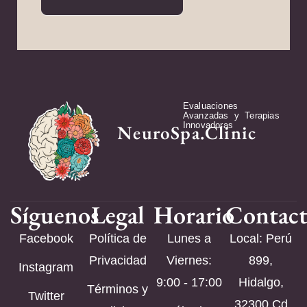
Evaluaciones
Avanzadas y Terapias
Innovadoras
NeuroSpa.Clinic
Síguenos
Legal
Horario
Contac
Facebook
Política de
Lunes a
Local: Perú
Privacidad
Viernes:
899,
Instagram
9:00 - 17:00
Hidalgo,
Términos y
Twitter
32300 Cd