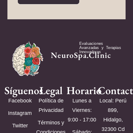
Evaluaciones
Avanzadas y Terapias
Innovadoras
NeuroSpa.Clinic
Síguenos
Legal
Horario
Contac
Facebook
Política de
Lunes a
Local: Perú
Privacidad
Viernes:
899,
Instagram
9:00 - 17:00
Hidalgo,
Términos y
Twitter
32300 Cd
Condiciones
Sábado: