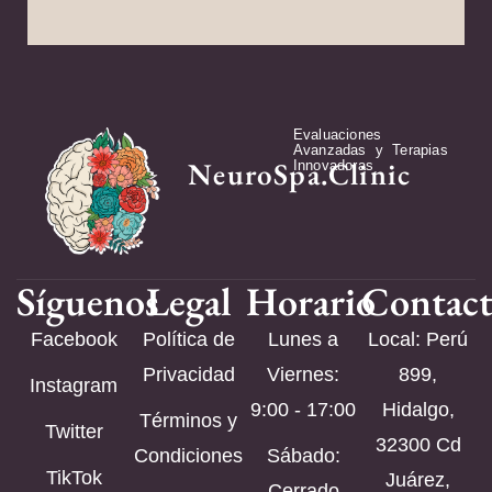
Evaluaciones
Avanzadas y Terapias
NeuroSpa.Clinic
Innovadoras
Síguenos
Legal
Horario
Contac
Facebook
Política de
Lunes a
Local: Perú
Privacidad
Viernes:
899,
Instagram
9:00 - 17:00
Hidalgo,
Términos y
Twitter
32300 Cd
Condiciones
Sábado:
TikTok
Juárez,
Cerrado