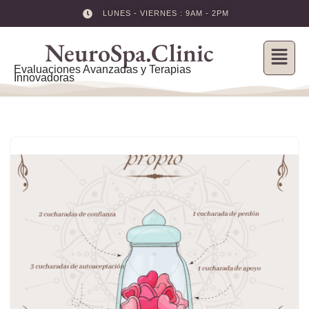
LUNES - VIERNES : 9AM - 2PM
Skip
NeuroSpa.Clinic
to
content
Evaluaciones Avanzadas y Terapias
Innovadoras