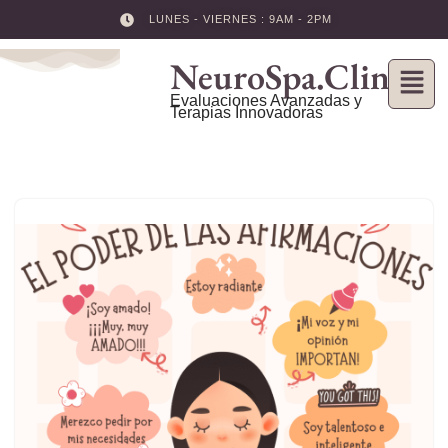
LUNES - VIERNES : 9AM - 2PM
Skip
NeuroSpa.Clinic
to
content
Evaluaciones Avanzadas y
Terapias Innovadoras