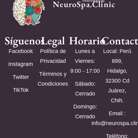
Innovadoras
NeuroSpa.Clinic
Síguenos
Legal
Horario
Contac
Facebook
Política de
Lunes a
Local: Perú
Privacidad
Viernes:
899,
Instagram
9:00 - 17:00
Hidalgo,
Términos y
Twitter
32300 Cd
Condiciones
Sábado:
TikTok
Juárez,
Cerrado
Chih.
Domingo:
Email :
Cerrado
info@neurospa.clin
Teléfono: