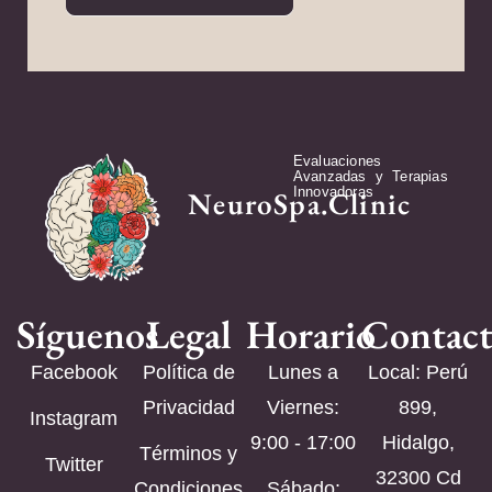
Evaluaciones
Avanzadas y Terapias
Innovadoras
NeuroSpa.Clinic
Síguenos
Legal
Horario
Contac
Facebook
Política de
Lunes a
Local: Perú
Privacidad
Viernes:
899,
Instagram
9:00 - 17:00
Hidalgo,
Términos y
Twitter
32300 Cd
Condiciones
Sábado: