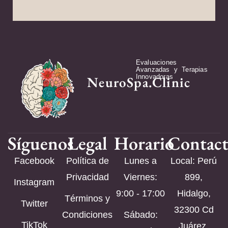
Evaluaciones
Avanzadas y Terapias
Innovadoras
NeuroSpa.Clinic
Síguenos
Legal
Horario
Contac
Facebook
Política de
Lunes a
Local: Perú
Privacidad
Viernes:
899,
Instagram
9:00 - 17:00
Hidalgo,
Términos y
Twitter
32300 Cd
Condiciones
Sábado:
TikTok
Juárez,