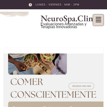
LUNES - VIERNES : 9AM - 2PM
Skip
NeuroSpa.Clinic
to
content
Evaluaciones Avanzadas y
Terapias Innovadoras