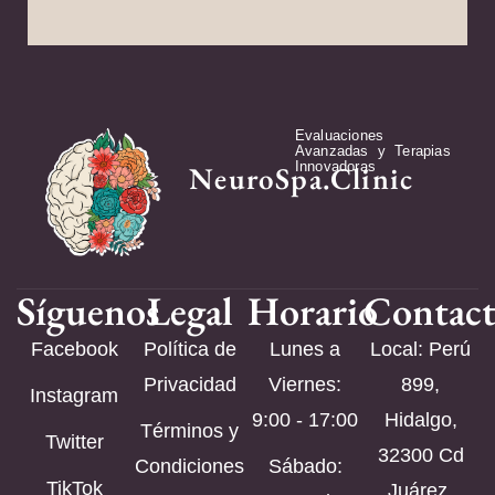
Evaluaciones
Avanzadas y Terapias
Innovadoras
NeuroSpa.Clinic
Síguenos
Legal
Horario
Contac
Facebook
Política de
Lunes a
Local: Perú
Privacidad
Viernes:
899,
Instagram
9:00 - 17:00
Hidalgo,
Términos y
Twitter
32300 Cd
Condiciones
Sábado:
TikTok
Juárez,