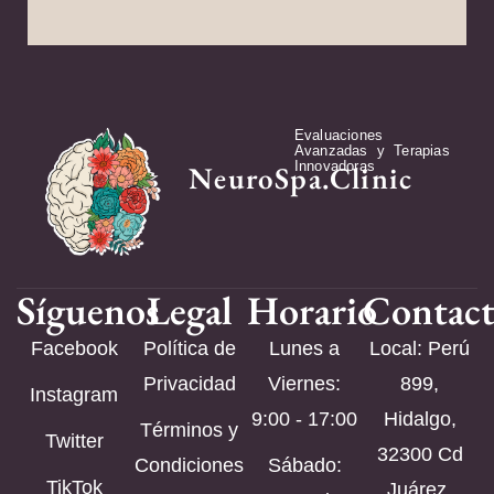
Evaluaciones
Avanzadas y Terapias
Innovadoras
NeuroSpa.Clinic
Síguenos
Legal
Horario
Contac
Facebook
Política de
Lunes a
Local: Perú
Privacidad
Viernes:
899,
Instagram
9:00 - 17:00
Hidalgo,
Términos y
Twitter
32300 Cd
Condiciones
Sábado:
TikTok
Juárez,