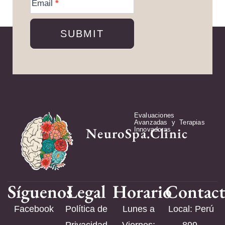
Information
Email
*
SUBMIT
Evaluaciones
Avanzadas y Terapias
NeuroSpa.Clinic
Innovadoras
Síguenos
Legal
Horario
Contac
Facebook
Política de
Lunes a
Local: Perú