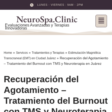
LUNES - VIERNES : 9AM - 2PM
Skip
NeuroSpa.Clinic
to
content
Evaluaciones Avanzadas y Terapias
Innovadoras
»
»
»
Home
Servicos
Tratamientos y Terapias
Estimulación Magnética
»
Recuperación del Agotamiento
Transcraneal (EMT) en Ciudad Juárez
– Tratamiento del Burnout con TMS y Neuroterapia en Juárez
Recuperación del
Agotamiento –
Tratamiento del Burnout
con TMS y Neuroterapia