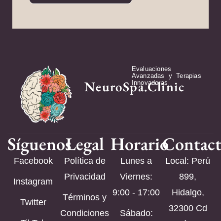
Evaluaciones
Avanzadas y Terapias
NeuroSpa.Clinic
Innovadoras
Síguenos
Legal
Horario
Contac
Facebook
Política de
Lunes a
Local: Perú
Privacidad
Viernes:
899,
Instagram
9:00 - 17:00
Hidalgo,
Términos y
Twitter
32300 Cd
Condiciones
Sábado: