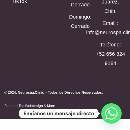
TikTok
Juárez,
Cerrado
Chih.
Domingo:
Email :
Cerrado
info@neurospa.clin
Teléfono:
‪+52 656 824
9184‬
© 2024, Neurospa.Clinic – Todos los Derechos Reservados.
Frontera Tec Webdesign & More
Envíanos un mensaje directo